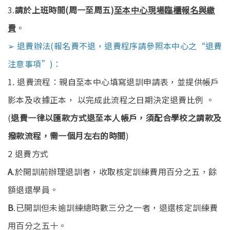
3.
請於上班時間(周一至周五)
至本中心現場臨櫃報名與繳
費
。
➢ 退費辦法(報名費不退，退費程序請參照本中心之“退費
注意事項”)：
1. 退費流程：親自至本中心填寫退訓申請表，並提供帳戶
影本及收據正本， 以完成此流程之日期決定退費比例 。
(
退費一律以匯款方式退至本人帳戶，須配合學校之請款及
撥款流程，需一個月左右的時間
)
2 退費方式
A
.於開訓前辦理退訓者，收取核定訓練費用百分之五，餘
額退還學員。
B
.已開訓但未逾訓練總時數三分之一者，退還核定訓練費
用百分之五十。