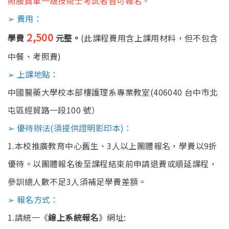
照服員單一級技術士考試者皆可報名。
➢ 費用：
2,500
學費
元整。
(此課程費用含上課用材料，但不包含
中餐、考照費)
➢ 上課地點：
中國醫藥大學校本部樓護理系專業教室(406040 台中市北
屯區經貿路一段100 號）
➢ 優待辦法(須提供證明影印本)：
1.本校推廣教育中心舊生、3人以上團體報名，學費以9折
優待。以團體報名後至課程結束前申請退費或順延課程，
參訓總人數不足3人須補足學費差額。
➢ 報名方式：
1.請統一《
線上系統報名
》網址: