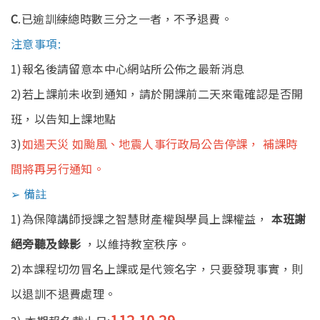
C
.已逾訓練總時數三分之一者，不予退費。
注意事項:
1)報名後請留意本中心網站所公佈之最新消息
2)若上課前未收到通知，請於開課前二天來電確認是否開
班，以告知上課地點
3)
如遇天災 如颱風、地震人事行政局公告停課， 補課時
間將再另行通知。
➢ 備註
1)為保障講師授課之智慧財產權與學員上課權益，
本班謝
絕旁聽及錄影
，以維持教室秩序。
2)本課程切勿冒名上課或是代簽名字，只要發現事實，則
以退訓不退費處理。
112.10.29