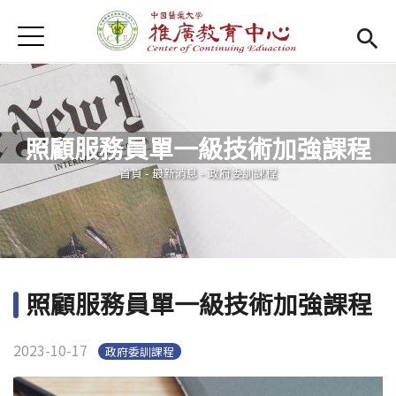
Jump to Main content
Jump to Navigation
首頁
首頁
Open submenu (關於我們)
關於我們
照顧服務員單一級技術加強課程
最新消息
您在這裡
首頁
-
最新消息
-
政府委訓課程
課程報名系統
(link is external)
檔案下載
匯款資訊
照顧服務員單一級技術加強課程
學校首頁
(link is external)
2023-10-17
政府委訓課程
樂齡專區
Open subm