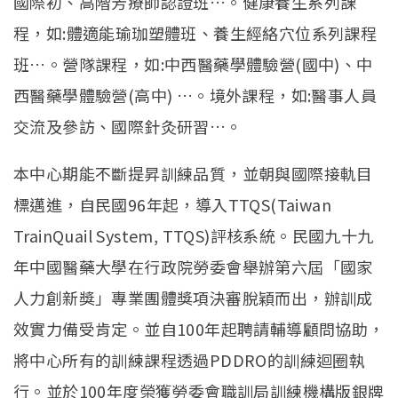
國際初、高階芳療師認證班…。健康養生系列課
程，如:體適能瑜珈塑體班、養生經絡穴位系列課程
班…。營隊課程，如:中西醫藥學體驗營(國中)、中
西醫藥學體驗營(高中) …。境外課程，如:醫事人員
交流及參訪、國際針灸研習…。
本中心期能不斷提昇訓練品質，並朝與國際接軌目
標邁進，自民國96年起，導入TTQS(Taiwan
TrainQuail System, TTQS)評核系統。民國九十九
年中國醫藥大學在行政院勞委會舉辦第六屆「國家
人力創新獎」專業團體獎項決審脫穎而出，辦訓成
效實力備受肯定。並自100年起聘請輔導顧問協助，
將中心所有的訓練課程透過PDDRO的訓練迴圈執
行。並於100年度榮獲勞委會職訓局訓練機構版銀牌