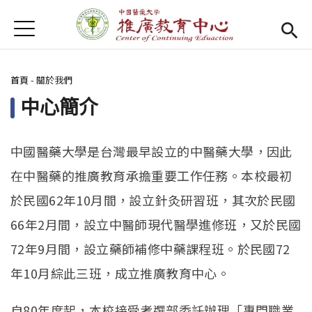
Jump to Main content
Jump to Navigation
首頁
首頁
您在這裡
首頁
-
關於我們
Open submenu (關於我們)
關於我們
中心簡介
最新消息
課程報名系統
(link is external)
中國醫藥大學是台灣最早設立的中醫藥大學，因此
在中醫藥的推廣教育承擔重要工作任務。本校最初
檔案下載
於民國62年10月間，設立針灸研習班，其次於民國
匯款資訊
66年2月間，設立中醫師現代醫學進修班，又於民國
72年9月間，設立藥師補修中藥課程班。於民國72
學校首頁
(link is external)
年10月綜此三班，成立推廣教育中心。
樂齡專區
Open subm
自80年度起，本校接受考選部委託辦理「專門職業