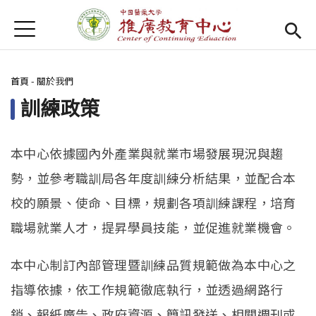
Jump to Main content
Jump to Navigation
首頁
首頁
您在這裡
首頁
-
關於我們
Open submenu (關於我們)
關於我們
訓練政策
最新消息
課程報名系統
(link is external)
本中心依據國內外產業與就業市場發展現況與趨
勢，並參考職訓局各年度訓練分析結果，並配合本
檔案下載
校的願景、使命、目標，規劃各項訓練課程，培育
匯款資訊
職場就業人才，提昇學員技能，並促進就業機會。
學校首頁
(link is external)
本中心制訂內部管理暨訓練品質規範做為本中心之
樂齡專區
Open subm
指導依據，依工作規範徹底執行，並透過網路行
銷、報紙廣告、政府資源、簡訊發送、相關週刊或