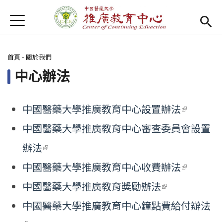
Jump to Main content
Jump to Navigation
首頁
首頁
您在這裡
首頁
-
關於我們
Open submenu (關於我們)
關於我們
中心辦法
最新消息
課程報名系統
(link is external)
中國醫藥大學推廣教育中心設置辦法
(link is
中國醫藥大學推廣教育中心審查委員會設置
external
檔案下載
辦法
(link is external)
匯款資訊
(link is
中國醫藥大學推廣教育中心收費辦法
學校首頁
(link is external)
external)
(link is
中國醫藥大學推廣教育獎勵辦法
樂齡專區
external)
Open subm
中國醫藥大學推廣教育中心鐘點費給付辦法