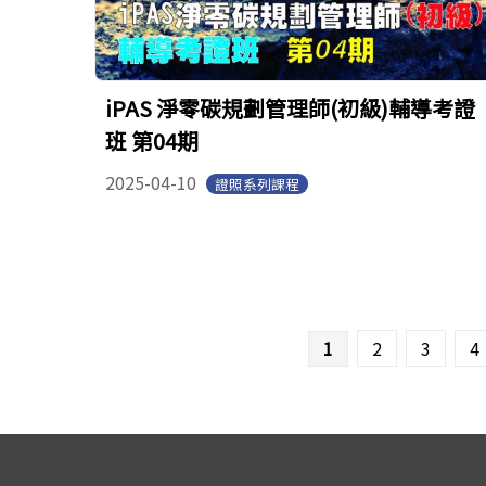
iPAS 淨零碳規劃管理師(初級)輔導考證
班 第04期
2025-04-10
證照系列課程
頁面
1
2
3
4