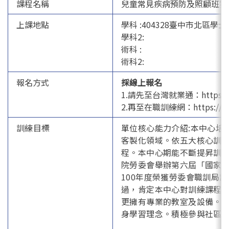
課程名稱
兒童常見疾病預防及照顧班第
上課地點
學科 :404328臺中市北區學士
學科2:
術科 :
術科2:
報名方式
採線上報名
1.請先至台灣就業通：https://job.
2.再至在職訓練網：https://ojt.
訓練目標
單位核心能力介紹:本中心
客製化領域。依五大核心訓
程。本中心期能不斷提昇訓練品質
院勞委會舉辦第六屆「國家人
100年度榮獲勞委會職訓局訓
過，肯定本中心對訓練課程
更擁有專業的教室及設備。
身學習理念。積極參與社區