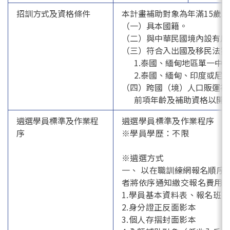
招訓方式及資格條件
本計畫補助對象為年滿15歲
（一）具本國籍。
（二）與中華民國境內設有
（三）符合入出國及移民法
1.泰國、緬甸地區單一中華
2.泰國、緬甸、印度或尼
（四）跨國（境）人口販運被
前項年齡及補助資格以開訓
遴選學員標準及作業程
遴選學員標準及作業程序
序
※學員學歷：不限
※遴選方式
一、 以在職訓練網報名順序
者將依序通知繳交報名費用及
1.學員基本資料表、報名班
2.身分證正反面影本
3.個人存摺封面影本