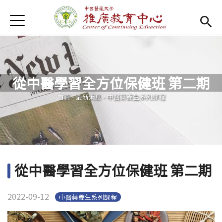
Jump to Main content
Jump to Navigation
首頁
首頁
Open submenu (關於我們)
關於我們
從中醫學習全方位保健班 第二期
最新消息
您在這裡
首頁
-
最新消息
-
中醫藥養生系列課程
課程報名系統
(link is external)
檔案下載
匯款資訊
從中醫學習全方位保健班 第二期
學校首頁
(link is external)
2022-09-12
中醫藥養生系列課程
樂齡專區
Open subm