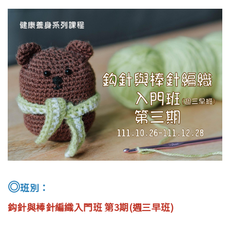
English
◎
班別：
鈎針與棒針編織入門班 第3期(週三早班)