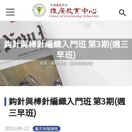
Jump to Main content
Jump to Navigation
首頁
首頁
Open submenu (關於我們)
關於我們
鈎針與棒針編織入門班 第3期(週三
最新消息
早班)
您在這裡
課程報名系統
(link is external)
首頁
-
最新消息
-
藝文休閒課程
檔案下載
匯款資訊
鈎針與棒針編織入門班 第3期(週
學校首頁
(link is external)
三早班)
樂齡專區
Open subm
2022-09-12
藝文休閒課程