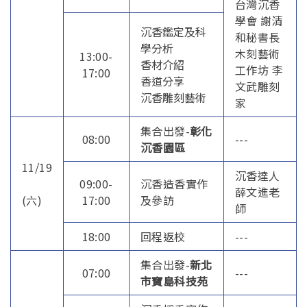
台灣沉香
學會 謝清
沉香鑑定及科
和秘書長
學分析
木刻藝術
13:00-
香材介紹
工作坊 李
17:00
香道分享
文武雕刻
沉香雕刻藝術
家
集合出發-
彰化
08:00
---
沉香園區
11/19
沉香達人
09:00-
沉香造香實作
薛文進老
(六)
17:00
及參訪
師
18:00
回程返校
---
集合出發-
新北
07:00
---
市寶島科技苑