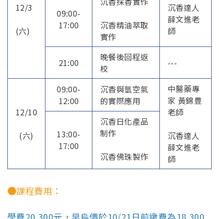
沉香採香實作
12/3
沉香達人
09:00-
薛文進老
17:00
沉香精油萃取
(六)
師
實作
晚餐後回程返
21:00
---
校
中醫藥專
09:00-
沉香與氫空氣
家 黃錦豊
12:00
的實際應用
12/10
老師
沉香日化產品
制作
13:00-
(六)
沉香達人
17:00
薛文進老
沉香佛珠製作
師
●
課程費用：
學費20,300元，早烏價於10/21日前繳費為18,300