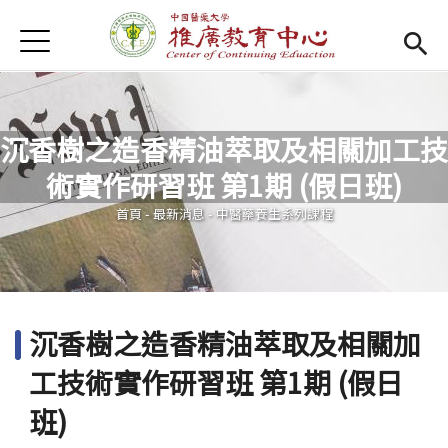
Jump to Main content
Jump to Navigation
首頁
首頁
Open submenu (關於我們)
關於我們
沉香樹之造香精油萃取及相關加工技
最新消息
術實作研習班 第1期 (假日班)
您在這裡
課程報名系統
(link is external)
首頁
-
最新消息
-
中醫藥養生系列課程
檔案下載
匯款資訊
沉香樹之造香精油萃取及相關加
學校首頁
(link is external)
工技術實作研習班 第1期 (假日
樂齡專區
Open subm
班)