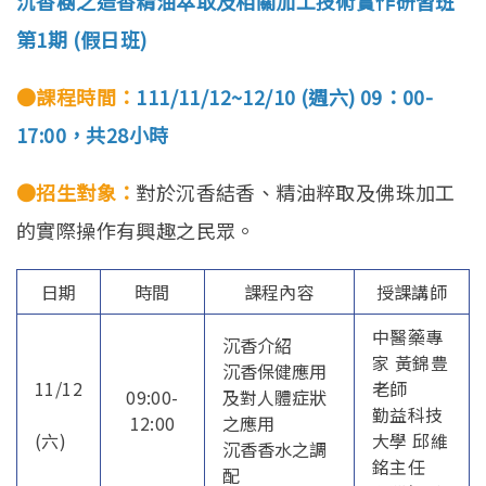
沉香樹之造香精油萃取及相關加工技術實作研習班
第1期 (假日班)
●課程時間：
111/11/12~12/10 (週六) 09：00-
17:00，共28小時
●招生對象：
對於沉香結香、精油粹取及佛珠加工
的實際操作有興趣之民眾。
日期
時間
課程內容
授課講師
中醫藥專
沉香介紹
家 黃錦豊
沉香保健應用
11/12
老師
09:00-
及對人體症狀
勤益科技
12:00
之應用
(六)
大學 邱維
沉香香水之調
銘主任
配