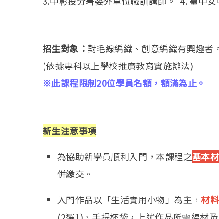
3.中彰投分署委外單位職訓講師。 4. 臺中
招生對象：
對毛線編織、創意編織有興趣者
(依據專科以上學校推廣教育實施辦法)
※此課程限制20位學員名額，額滿為止。
新生注意事項
為協助新學員順利入門，本課程之
基本
併繳交。
入門作品以「生活實用小物」為主，
材料
(2選1)、手提杯袋，上述作品所需線材及