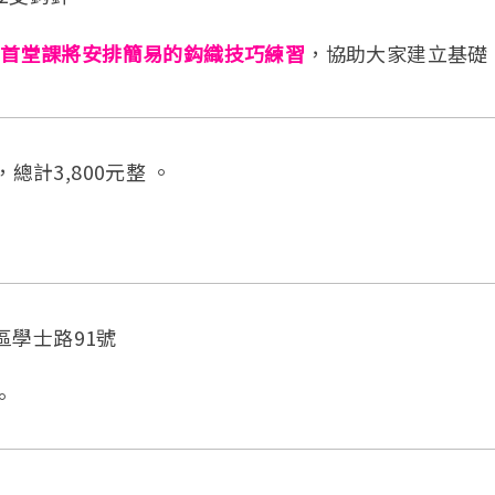
，
首堂課將安排簡易的鈎織技巧練習
，協助大家建立基礎
總計3,800元整 。
區學士路91號
。