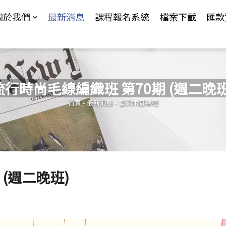
Jump to Main content
Jump to Navigation
關於我們
最新消息
課程報名系統
檔案下載
匯款
流行時尚毛線編織班 第70期 (週二晚班
您在這裡
首頁
-
最新消息
-
藝文休閒課程
(週二晚班)