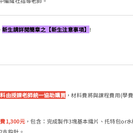
女中編織社指導老師。
。
新生請詳閱簡章之【新生注意事項】
!
材料由授課老師統一協助購買
，材料費將與課程費用(學費
費1,300元
，包含：完成製作3塊基本織片、托特包or水
2支鈎針。