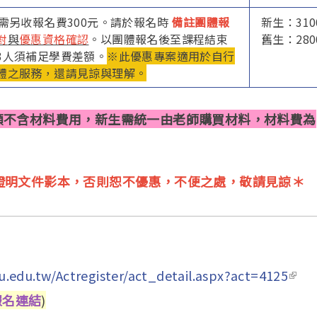
需另收報名費300元。請於報名時
備註團體報
新生：310
對
與
優惠資格確認
。以團體報名後至課程結束
舊生：280
3人須補足學費差額。
※此優惠專案適用於自行
體之服務，還請見諒與理解。
額不含材料費用，新生需統一由老師購買材料，材料費為
證明文件影本，否則恕不優惠，不便之處，敬請見諒＊
.edu.tw/Actregister/act_detail.aspx?act=4125
(link
報名連結
)
exte