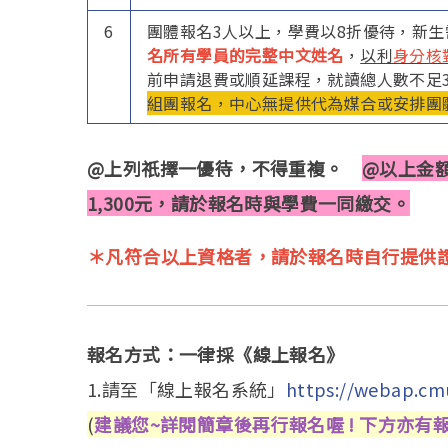
6
團體報名3人以上，學費以8折優待，新生
名所有學員的完整中文姓名
，
以利
身分核
前申請退費或順延課程，就讀總人數不足
組團報名，中心無提供代為媒合或安排團
@上列祇擇一優待，不得重複。
@以上金
1,300元，請於報名時與學費一同繳交。
＊凡符合以上資格者，請於報名時自行提供
報名方式：一律採《線上報名》
1.請至「線上報名系統」
https://webap.cmu
(
建議您~詳閱簡章後再行報名喔 ! 下方亦有