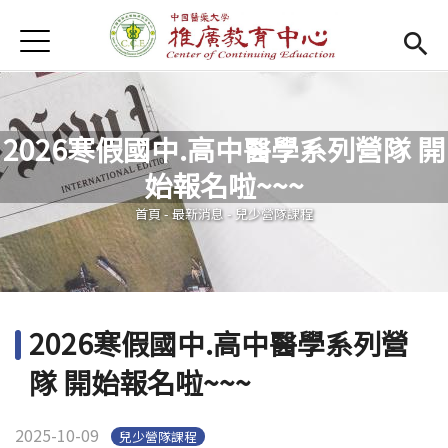
Jump to Main content
Jump to Navigation
首頁
首頁
Open submenu (關於我們)
關於我們
2026寒假國中.高中醫學系列營隊 開
最新消息
始報名啦~~~
您在這裡
課程報名系統
(link is external)
首頁
-
最新消息
-
兒少營隊課程
檔案下載
匯款資訊
2026寒假國中.高中醫學系列營
學校首頁
(link is external)
隊 開始報名啦~~~
樂齡專區
Open subm
2025-10-09
兒少營隊課程