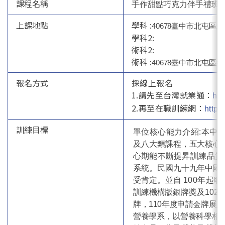
課程名稱
手作甜點巧克力伴手禮班
上課地點
學科 :
40678
臺中市北屯區經貿
學科2:
術科2:
術科 :
40678
臺中市北屯區經貿
報名方式
採線上報名
1.請先至台灣就業通：
htt
2.再至在職訓練網：
https
訓練目標
單位核心能力介紹:本中
及八大類課程，五大核心
心期
能不斷提昇訓練品質，並朝
系統。民國九十九年中國
受肯定。並自
100年起
訓練機構版銀牌獎及102
牌，110年度申請金
牌展延
營養學系，以營養科學相