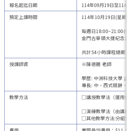
報名起迄日期
114年09月19日至114
預定上課時間
114年10月19日(星期日
每週日18:00~21:00(
金門古寧頭大捷紀念日連
共計54小時課程總期
授課師資
※陳德勝 老師
學歷: 中洲科技大學 企
專長: 中、西式糕餅、
教學方法
□講授教學法（運用敘
□演練教學法（由講師
□其他教學方法:分組實
費用
實際參訓費用：$11,4