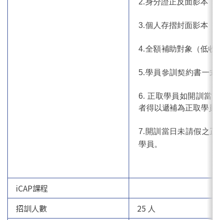
2.
身分證正反面影本
3.
個人存摺封面影本
4.全額
補助對象（低收
5.學員參訓契約書一式
6. 正取學員如開訓
者得以遞補為正取學
員
7.開訓當日未請假之
學員。
iCAP課程
招訓人數
25 人