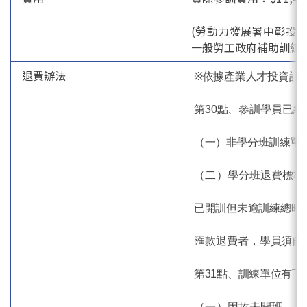
(勞動力發展署中彰投分署
一般勞工政府補助訓練費
退費辦法
※
依據產業人才投資計畫
第30點、參訓學員已
（一）非學分班訓練單
（二）
學分班退費標準
已開訓但未逾訓練總時數
匯款退費者，學員須自
第31
點、訓練單位有下
（一）
因故未開班。