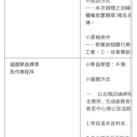
※招訓方式
一、本次辦理之訓練班
櫃檯放置簡章/報名表等
傳。
※資格條件
一、對餐飲相關行業有
工者。三、從事餐飲相
遴選學員標準
※學員學歷：不限
及作業程序
※遴選方式
一、 以在職訓練網報
名費用，完成繳費者依
教育中心辦公室或郵寄
1.學員基本資料表、