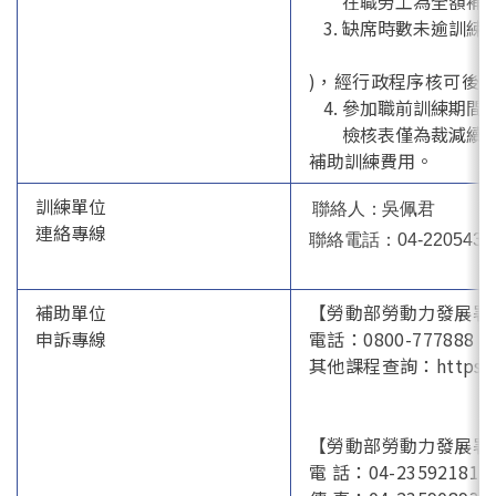
在職勞工為全額補
缺席時數未逾訓練總
)，經行政程序核可後
參加職前訓練期間
檢核表僅為裁減續
補助訓練費用。
訓練單位
聯絡人：吳佩君
連絡專線
聯絡電話：04-2205432
補助單位
【勞動部勞動力發展署
申訴專線
電話：0800-777888 htt
其他課程查詢：https://oj
【勞動部勞動力發展署
電 話：04-23592181