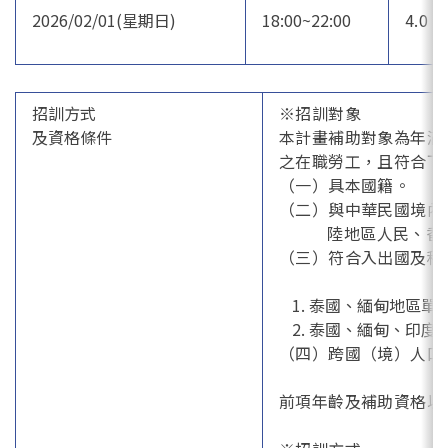
2026/02/01(星期日)
18:00~22:00
4.0
招訓方式
※招訓對象
及資格條件
本計畫補助對象為年滿
之在職勞工，且符合下
（一）具本國籍。
（二）與中華民國境內
陸地區人民、香港
（三）符合入出國及移
泰國、緬甸地區單
泰國、緬甸、印度
（四）跨國（境）人口
前項年齡及補助資格以