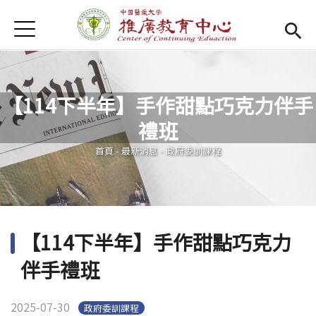
Jump to Main content
Jump to Navigation
首頁
首頁
Open submenu (關於我們)
關於我們
【114下半年】手作甜點巧克力伴手
最新消息
禮班
您在這裡
課程報名系統
(link is external)
首頁
-
最新消息
-
政府委訓課程
檔案下載
匯款資訊
【114下半年】手作甜點巧克力
學校首頁
(link is external)
伴手禮班
樂齡專區
Open subm
2025-07-30
政府委訓課程