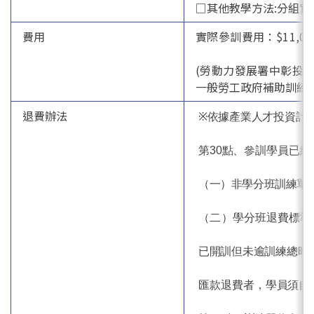
□其他教學方法:分組實
費用
實際參訓費用：$11,0
(勞動力發展署中彰投分署
一般勞工政府補助訓練費
退費辦法
※
依據產業人才投資計畫
第30點、參訓學員已
（一）非學分班訓練單
（二）
學分班退費標準
已開訓但未逾訓練總時數
匯款退費者，學員須自