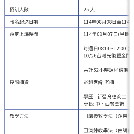
招訓人數
25 人
報名起迄日期
114年08月08日至114
預定上課時間
114年09月07日(星期日
每週日08:00~12:0
10/26台灣光復暨金
共計52小時課程總期
授課師資
※趙家緯 老師
學歷: 新營育德商工 
專長: 中、西餐烹調
教學方法
□講授教學法（運用敘
□演練教學法（由講師