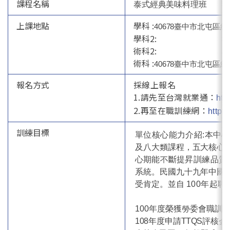
課程名稱
泰式經典美味料理班
上課地點
學科 :
40678
臺中市北屯區經貿
學科2:
術科2:
術科 :
40678
臺中市北屯區經貿
報名方式
採線上報名
1.請先至台灣就業通：
htt
2.再至在職訓練網：
https:
訓練目標
單位核心能力介紹:本中
及八大類課程，五大核心
心期
能不斷提昇訓練品質，並朝
系統。民國九十九年中國
受肯定。並自
100年起
100
年度榮獲勞委會職訓局
108年度申請TTQS評核金