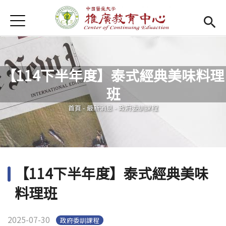
Jump to Main content
Jump to Navigation
首頁
首頁
Open submenu (關於我們)
關於我們
【114下半年度】泰式經典美味料理
最新消息
班
您在這裡
課程報名系統
(link is external)
首頁
-
最新消息
-
政府委訓課程
檔案下載
匯款資訊
【114下半年度】泰式經典美味
學校首頁
(link is external)
料理班
樂齡專區
Open subm
2025-07-30
政府委訓課程