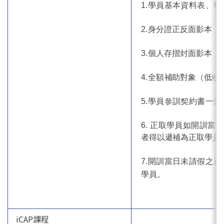
1.學員基本資料表、
2.
身分證正反面影本
3.
個人存摺封面影本
4.全額
補助對象（低收
5.學員參訓契約書一式
6. 正取學員如開訓
者得以遞補為正取學
員
7.開訓當日未請假之
學員。
iCAP課程