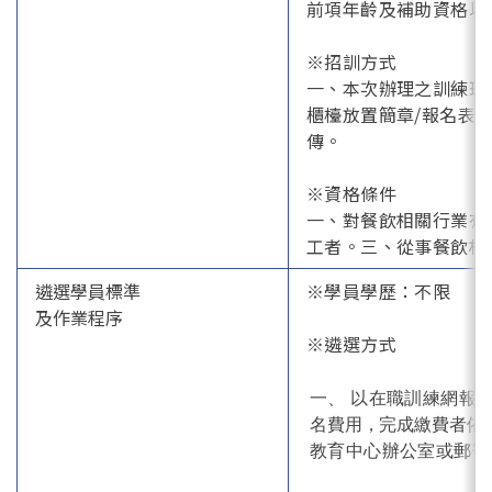
前項年齡及補助資格以
※招訓方式
一、本次辦理之訓練班
櫃檯放置簡章/報名表等
傳。
※資格條件
一、對餐飲相關行業有
工者。三、從事餐飲相
遴選學員標準
※學員學歷：不限
及作業程序
※遴選方式
一、 以在職訓練網報
名費用，完成繳費者依
教育中心辦公室或郵寄