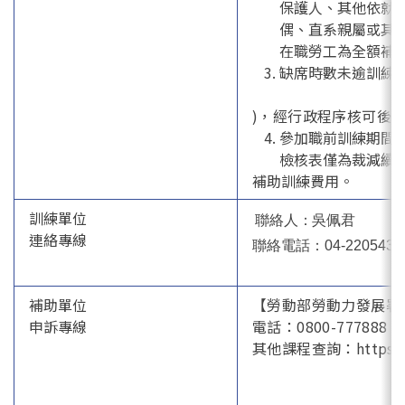
保護人、其他依就
偶、直系親屬或其
在職勞工為全額補
缺席時數未逾訓練總
)，經行政程序核可後
參加職前訓練期間
檢核表僅為裁減續
補助訓練費用。
訓練單位
聯絡人：吳佩君
連絡專線
聯絡電話：04-2205432
補助單位
【勞動部勞動力發展署
申訴專線
電話：0800-777888 htt
其他課程查詢：https://oj