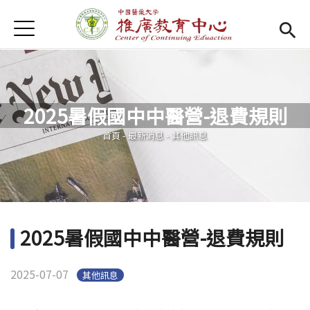
Jump to Main content
Jump to Navigation
首頁
首頁
Open submenu (關於我們)
關於我們
2025暑假國中中醫營-退費規則
最新消息
您在這裡
首頁
-
最新消息
-
其他訊息
課程報名系統
(link is external)
檔案下載
匯款資訊
2025暑假國中中醫營-退費規則
學校首頁
(link is external)
2025-07-07
其他訊息
樂齡專區
Open subm