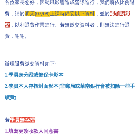
English
各位家長您好，因颱風影響造成營隊進行，我們將依比例退
費，請於
明天
上課時備妥以下資料
，並於
報到時繳
(07/08)
交
，以利退費作業進行。若無繳交資料者，則無法進行退
費，謝謝。
辦理退費繳交資料如下:
1.學員身分證或健保卡影本
2.學員本人存摺封面影本(非郵局或華南銀行會被扣除一些手
續費)
若
學員無存摺
1.填寫更改收款人同意書