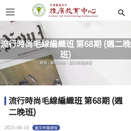
Jump to Main content
Jump to Navigation
首頁
首頁
Open submenu (關於我們)
關於我們
流行時尚毛線編織班 第68期 (週二晚
最新消息
班)
您在這裡
課程報名系統
(link is external)
首頁
-
最新消息
-
藝文休閒課程
檔案下載
匯款資訊
流行時尚毛線編織班 第68期 (週
學校首頁
(link is external)
二晚班)
樂齡專區
Open subm
2025-06-16
藝文休閒課程