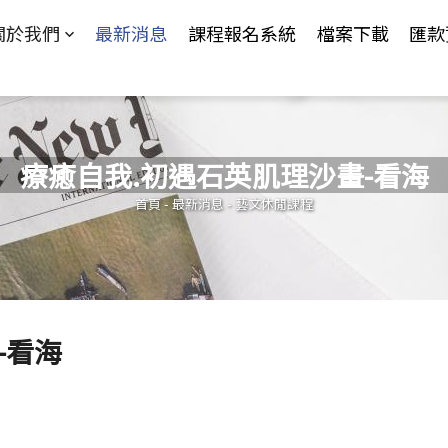
Jump to Main content
Jump to Navigation
關於我們
最新消息
課程報名系統
檔案下載
匯款
療癒自我.初遇石英肌理沙畫-看海
您在這裡
首頁
-
最新消息
-
藝文休閒課程
-看海