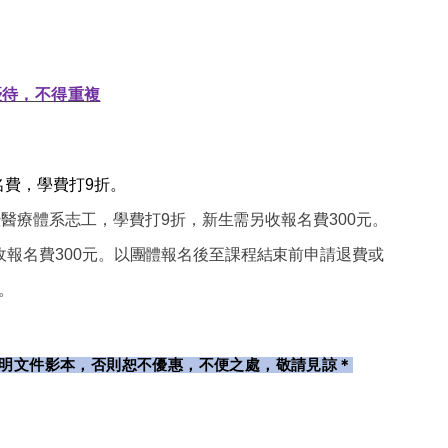
優待，不得重複
費，學費打9折。
暨醫療體系志工，學費打9
折，新生需另收報名
費300元。
報名費300
元。以團體報名後至課程結束前申
請退費或
。
明文件影本，否則恕不優惠，不便之處，敬請見諒＊