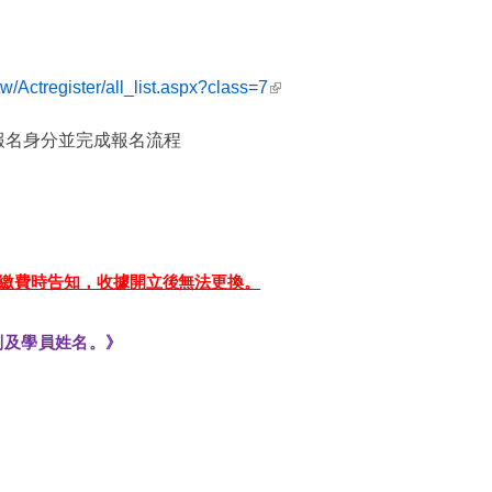
(link is external)
w/Actregister/all_list.aspx?class=7
報名身分並完成報名流程
繳費時告知，收據開立後無法更換。
別及學員姓名。》