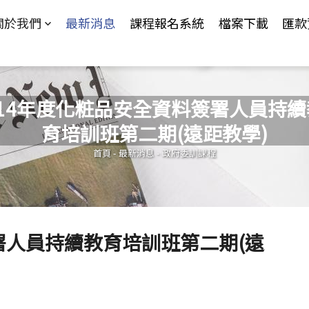
Jump to Main content
Jump to Navigation
關於我們
最新消息
課程報名系統
檔案下載
匯款
114年度化粧品安全資料簽署人員持續
育培訓班第二期(遠距教學)
您在這裡
首頁
-
最新消息
-
政府委訓課程
署人員持續教育培訓班第二期(遠