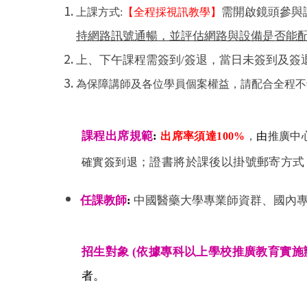
需開啟鏡頭參與
上課方式:
【全程採視訊教學】
持網路訊號通暢，並評估網路與設備是否能
上、下午課程需簽到/簽退，當日未簽到及簽
為保障講師及各位學員個案權益，請配合全程不
課程出席規範
:
出席率須達100%
，
由
推廣中
；證書將於課後以掛號郵寄方式
確實簽到退
任課教師
:
中國醫藥大學專業師資群、國內
招生對象 (依
據專科以上學校推廣教育實施
者。