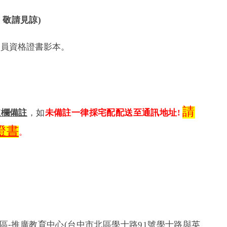
敬請見諒)
人員資格證書影本。
請
註欄備註
，如
未備註一律採宅配配送至通訊地址!
證書
。
-推廣教育中心(台中市北區學士路91號學士路與英