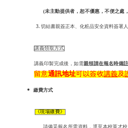
(
未主動提供者，恕不優惠，不便之處，
切結書親簽正本、化粧品安全資料簽署
講義領取方式
講義印製完成後，如需
親領請在報名時備
留意
通訊地址
可以簽收
講義
及
繳費方式
《現場繳費》
請備妥報名所需資料，逕至本校英才校區