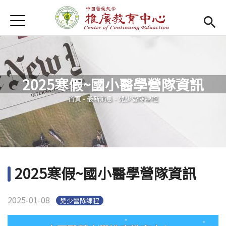
Jump to Main content
Jump to Navigation
首頁
首頁
Open submenu (關於我們)
關於我們
2025寒假~國小醫學營隊資訊
最新消息
您在這裡
首頁
-
最新消息
-
兒少營隊課程
課程報名系統
(link is external)
檔案下載
匯款資訊
2025寒假~國小醫學營隊資訊
學校首頁
(link is external)
2025-01-08
兒少營隊課程
樂齡專區
Open subm