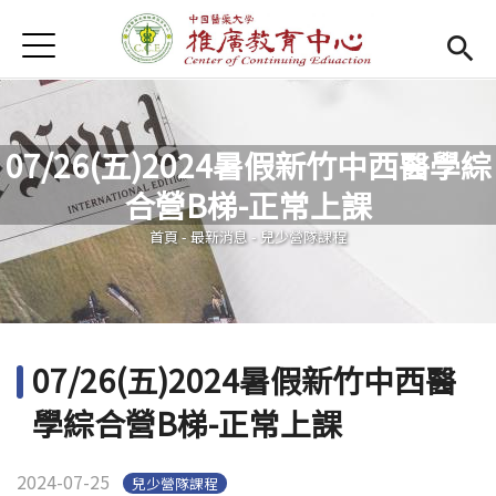
Jump to Main content
Jump to Navigation
首頁
首頁
Open submenu (關於我們)
關於我們
07/26(五)2024暑假新竹中西醫學綜
最新消息
合營B梯-正常上課
您在這裡
課程報名系統
(link is external)
首頁
-
最新消息
-
兒少營隊課程
檔案下載
匯款資訊
07/26(五)2024暑假新竹中西醫
學校首頁
(link is external)
學綜合營B梯-正常上課
樂齡專區
Open subm
2024-07-25
兒少營隊課程