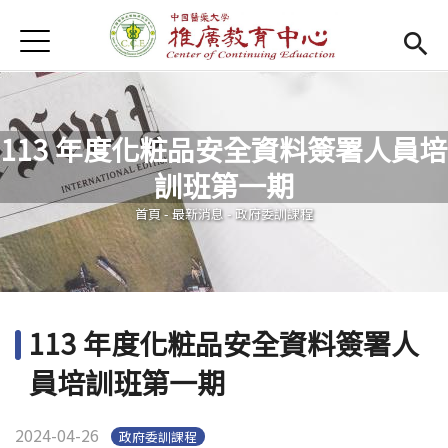
Jump to Main content
Jump to Navigation
首頁
首頁
Open submenu (關於我們)
關於我們
113 年度化粧品安全資料簽署人員培
最新消息
訓班第一期
您在這裡
課程報名系統
(link is external)
首頁
-
最新消息
-
政府委訓課程
檔案下載
匯款資訊
113 年度化粧品安全資料簽署人
學校首頁
(link is external)
員培訓班第一期
樂齡專區
Open subm
2024-04-26
政府委訓課程