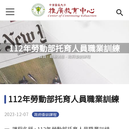
Jump to Main content
Jump to Navigation
首頁
首頁
Open submenu (關於我們)
關於我們
112年勞動部托育人員職業訓練
最新消息
您在這裡
首頁
-
最新消息
-
政府委訓課程
課程報名系統
(link is external)
檔案下載
匯款資訊
112年勞動部托育人員職業訓練
學校首頁
(link is external)
2023-12-07
政府委訓課程
樂齡專區
Open subm
一. 課程名稱 : 112年勞動部托育人員職業訓練