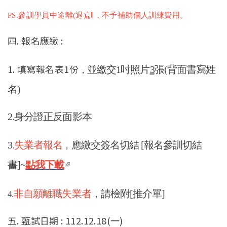
PS.參訓學員中途離(退)訓，不予補助個人訓練費用。
四. 報名應繳 :
1. 填寫報名表1份
並繳交1吋照片
3
張(背面書寫姓
，
名)
2.身分證正反面影本
3.
失業者報名
應繳交簽名切結 [報名參訓切結
，
(link is external)
書]~
點我
下載
非自願離職失業者
，請檢附[推介單]
4.
五. 甄試日期 : 112.12.18(一)