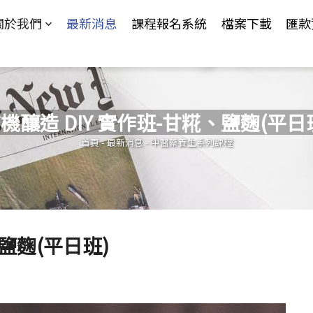
Jump to Main content
Jump to Navigation
關於我們
最新消息
課程報名系統
檔案下載
匯款
機釀造 DIY 實作班-甘糀、鹽麴(平日
您在這裡
首頁
-
最新消息
-
中醫藥養生系列課程
、鹽麴(平日班)