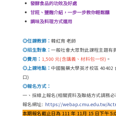
發酵食品的功效及好處
甘糀、鹽麴介紹，一步一步教你輕鬆釀
調味及料理方式運用
◎任課教師：
韓紅育 老師
◎招生對象：
一般社會大眾對此課程主題有
◎費用：
1,500 元(含講義、材料包一份)
。
◎上課地點：
中國醫藥大學英才校區 40402
口)
◎報名方式：
一、採線上報名(相關資料及聯絡方式請務必
報名網址:
https://webap.cmu.edu.tw/Actr
本期報名截止日為 111 年 11月 15 日下午 5