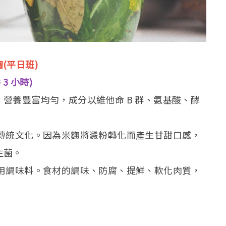
麴(平日班)
共 3 小時)
營養豐富均勻，成分以維他命 B 群、氨基酸、酵
傳統文化。因為米麴將澱粉轉化而產生甘甜口感，
生菌。
用調味料。食材的調味、防腐、提鮮、軟化肉質，