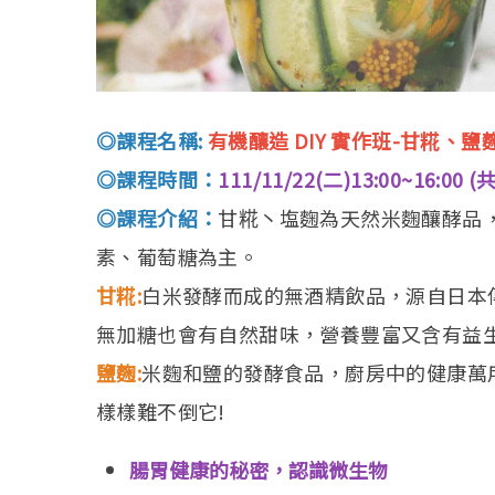
◎課程名稱:
有機釀造 DIY 實作班-甘糀、鹽
◎課程時間：
111/11/22(二)13:00~16:00 (
◎課程介紹：
甘糀丶塩麴為天然米麴釀酵品，
素、葡萄糖為主。
甘糀:
白米發酵而成的無酒精飲品，源自日本
無加糖也會有自然甜味，營養豐富又含有益
鹽麴:
米麴和鹽的發酵食品，廚房中的健康萬
樣樣難不倒它!
腸胃健康的秘密，認識微生物