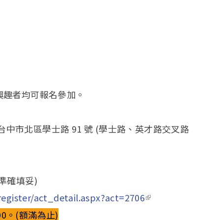
興趣者均可報名參加。
 台中市北區學士路 91 號 (學士路、英才路交叉路
準確填妥)
egister/act_detail.aspx?act=2706
(link is
:00。(額滿為止)
external)