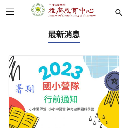
Jump to Main content
Jump to Navigation
首頁
首頁
最新消息
Open submenu (關於我們)
關於我們
最新消息
課程報名系統
(link is external)
檔案下載
匯款資訊
學校首頁
(link is external)
樂齡專區
Open subm