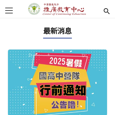
Jump to Main content
Jump to Navigation
首頁
首頁
最新消息
Open submenu (關於我們)
關於我們
最新消息
課程報名系統
(link is external)
檔案下載
匯款資訊
學校首頁
(link is external)
樂齡專區
Open subm