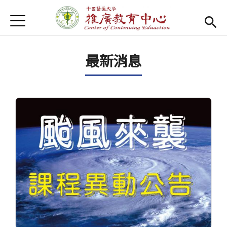
Jump to Main content
Jump to Navigation
首頁
首頁
最新消息
Open submenu (關於我們)
關於我們
最新消息
課程報名系統
(link is external)
檔案下載
匯款資訊
學校首頁
(link is external)
樂齡專區
Open subm