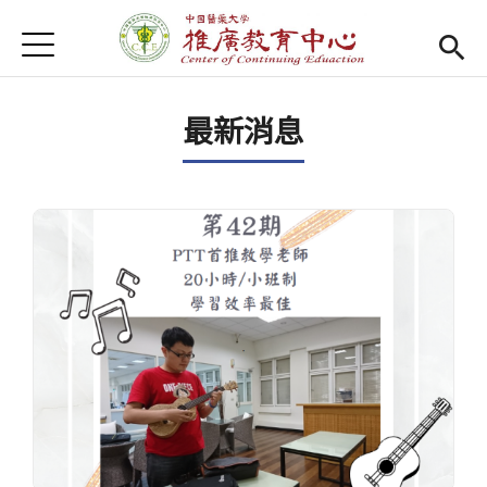
Jump to Main content
Jump to Navigation
首頁
首頁
最新消息
Open submenu (關於我們)
關於我們
最新消息
課程報名系統
(link is external)
檔案下載
匯款資訊
學校首頁
(link is external)
樂齡專區
Open subm