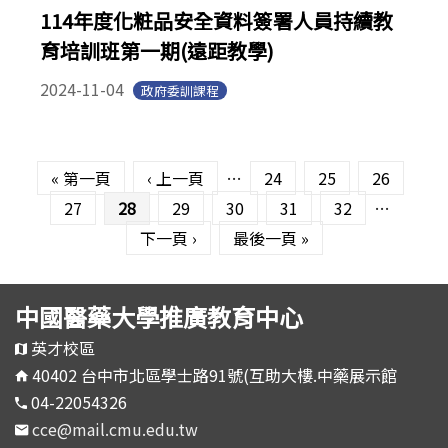
114年度化粧品安全資料簽署人員持續教
育培訓班第一期(遠距教學)
2024-11-04
政府委訓課程
頁面
« 第一頁
‹ 上一頁
…
24
25
26
27
28
29
30
31
32
…
下一頁 ›
最後一頁 »
中國醫藥大學推廣教育中心
英才校區
40402 台中市北區學士路91號(互助大樓.中藥展示館
04-22054326
cce@mail.cmu.edu.tw